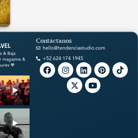
Contáctanos
avel
hello@tendenciastudio.com
s & Baja
+52 624 174 1945
ur magazine &
sures 💙