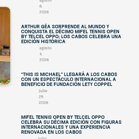
agosto
6,
2026
Arthur Géa sorprende al mundo y
conquista el décimo Mifel Tennis Open
by Telcel OPPO; Los Cabos celebra una
edición histórica
agosto
4,
2026
“This Is Michael” llegará a Los Cabos
con un espectáculo internacional a
beneficio de Fundación Lety Coppel
julio
29,
2026
Mifel Tennis Open by Telcel Oppo
celebra su décima edición con figuras
internacionales y una experiencia
renovada en Los Cabos
julio