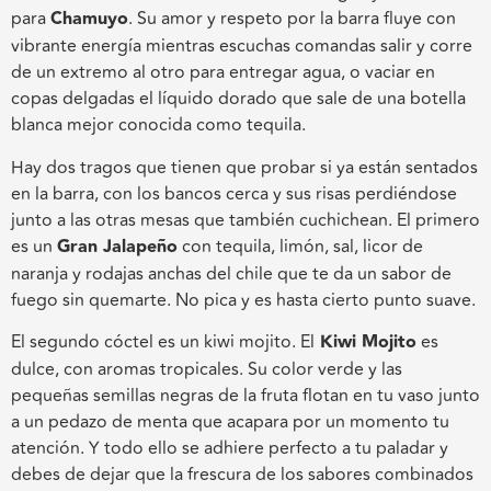
para
Chamuyo
. Su amor y respeto por la barra fluye con
vibrante energía mientras escuchas comandas salir y corre
de un extremo al otro para entregar agua, o vaciar en
copas delgadas el líquido dorado que sale de una botella
blanca mejor conocida como
tequila.
Hay dos tragos que tiene
n
que probar si ya está
n
sentado
s
en la barra
, con los bancos cerca y sus risas perdiéndose
junto a las otras mesas que también cuchichean. El primero
es un
Gran Jalapeño
con tequila, limón, sal, licor de
naranja y rodajas anchas del chile que te da un sabor de
fuego sin quemarte. No pica y es hasta cierto punto suave.
El segundo cóctel es un kiwi mojito. El
Kiwi Mojito
es
dulce, con aromas tropicales. Su color verde y las
pequeñas semillas negras de la fruta flotan en tu vaso junto
a un pedazo de menta que acapara por un momento tu
atención. Y todo ello se adhiere perfecto a tu paladar y
debes de dejar que la frescura de los sabores combinados