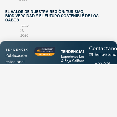
El valor de nuestra región: turismo,
biodiversidad y el futuro sostenible de Los
Cabos
junio
19,
2026
Contáctano
tendenciatravel
hello@tend
Publicación
Experience Los Cabos
& Baja California Sur
estacional
+52 624
with our magazine &
única en su
discover hidden
174
treasures 💙
género,
1945
creada para
promocionar
los
atractivos
naturales,
cultura,
Cargar más